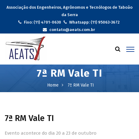
Associação dos Engenheiros, Agrônomos e Tecnólogos de Taboão
da Serra
Fixo: (11) 4701-0630
Whatsapp: (11) 95063-3672
contato@aeats.com.br
7ª RM Vale TI
Home
7ª RM Vale TI
7ª RM Vale TI
Evento acontece do dia 20 a 23 de outubro