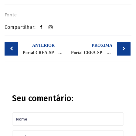
Fonte
Compartilhar:
Post
ANTERIOR
PRÓXIMA
navigation
Portal CREA-SP – Notícias – 16 de outubro
Portal CREA-SP – Notícias – Indisponibilidade do sistema de atendimento 0800
Seu comentário: