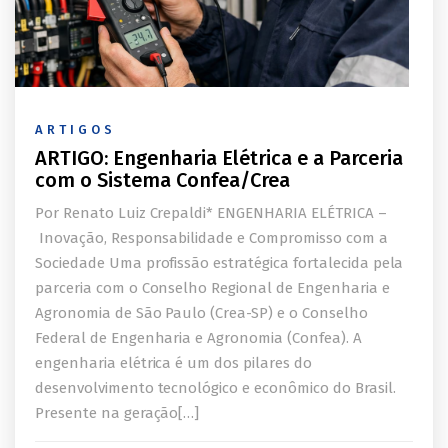
ARTIGOS
ARTIGO: Engenharia Elétrica e a Parceria
com o Sistema Confea/Crea
Por Renato Luiz Crepaldi* ENGENHARIA ELÉTRICA –
Inovação, Responsabilidade e Compromisso com a
Sociedade Uma profissão estratégica fortalecida pela
parceria com o Conselho Regional de Engenharia e
Agronomia de São Paulo (Crea-SP) e o Conselho
Federal de Engenharia e Agronomia (Confea). A
engenharia elétrica é um dos pilares do
desenvolvimento tecnológico e econômico do Brasil.
Presente na geração[…]