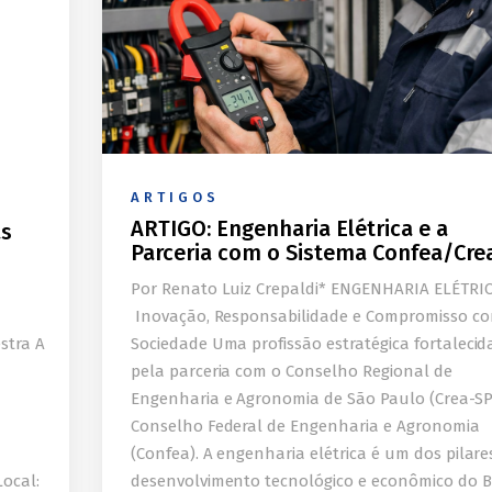
ARTIGOS
ARTIGO: Engenharia Elétrica e a
às
Parceria com o Sistema Confea/Cre
Por Renato Luiz Crepaldi* ENGENHARIA ELÉTRIC
Inovação, Responsabilidade e Compromisso c
stra A
Sociedade Uma profissão estratégica fortalecid
pela parceria com o Conselho Regional de
Engenharia e Agronomia de São Paulo (Crea-SP
Conselho Federal de Engenharia e Agronomia
(Confea). A engenharia elétrica é um dos pilare
Local:
desenvolvimento tecnológico e econômico do Br