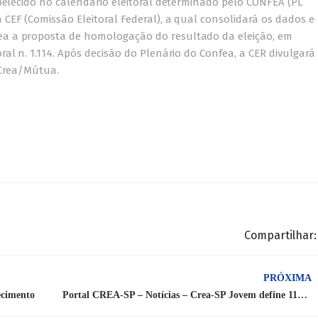
abelecido no calendário eleitoral determinado pelo CONFEA (PL
CEF (Comissão Eleitoral Federal), a qual consolidará os dados e
a a proposta de homologação do resultado da eleição, em
al n. 1.114. Após decisão do Plenário do Confea, a CER divulgará
a/Crea/Mútua.
Compartilhar:
PRÓXIMA
ecimento
Portal CREA-SP – Notícias – Crea-SP Jovem define 11° Encontro Estadual para 5/12