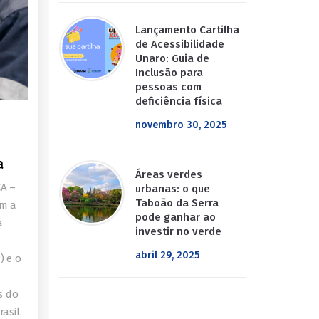
Lançamento Cartilha
de Acessibilidade
Unaro: Guia de
Inclusão para
pessoas com
deficiência física
novembro 30, 2025
a
Áreas verdes
A –
urbanas: o que
Taboão da Serra
om a
pode ganhar ao
a
investir no verde
abril 29, 2025
) e o
s do
asil.