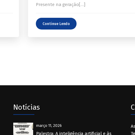
Presente na geração[…]
Continue Lendo
Notícias
C
março 11, 2026
A
Palestra: A inteligência artificial e às
T