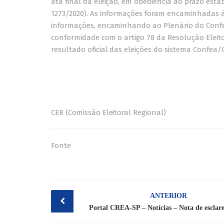
ata final da eleição, em obediência ao prazo est
1273/2020). As informações foram encaminhadas à 
informações, encaminhando ao Plenário do Confe
conformidade com o artigo 78 da Resolução Eleitor
resultado oficial das eleições do sistema Confe
CER (Comissão Eleitoral Regional)
Fonte
Post
ANTERIOR
navigation
Portal CREA-SP – Notícias – Nota de esclar