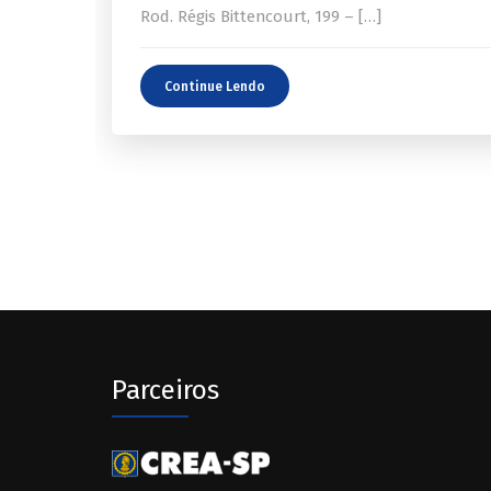
Rod. Régis Bittencourt, 199 – […]
Continue Lendo
Parceiros