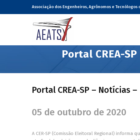
Associação dos Engenheiros, Agrônomos e Tecnólogos 
Portal CREA-SP 
Portal CREA-SP – Notícias –
05 de outubro de 2020
A CER-SP (Comissão Eleitoral Regional) informa q