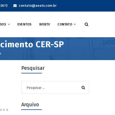
-3672
contato@aeats.com.br
DOS
EVENTOS
WEBTV
CONTATO
recimento CER-SP
P
Pesquisar
Pesquisar
por:
Arquivo
o e a