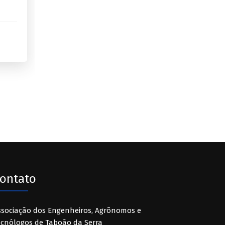
ontato
ssociação dos Engenheiros, Agrônomos e
ecnólogos de Taboão da Serra