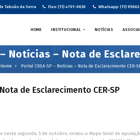
de Taboão da Serra
Fixo: (11) 4701-0630
Whatsapp: (11) 95063
HOME
INSTITUCIONAL
NOTÍCIAS
ASSOCIA
– Notícias – Nota de Escla
Home
Portal CREA-SP – Notícias – Nota de Esclarecimento CER-S
 Nota de Esclarecimento CER-SP
ue nesta segunda, 5 de outubro, enviou o Mapa Geral de apuraçã