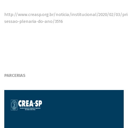
http://www.creasp.org.br/noticia/institucional/2020/02/03/pri
sessao-plenaria-do-ano/3516
PARCERIAS