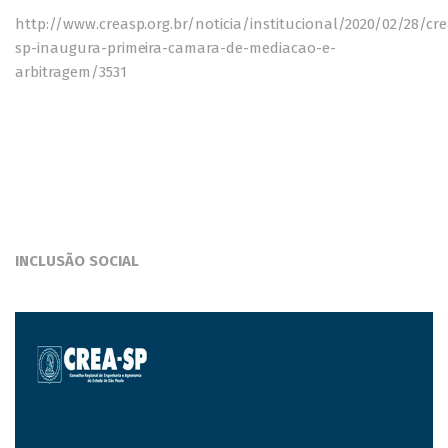
http://www.creasp.org.br/noticia/institucional/2020/02/28/cre
sp-inaugura-primeira-camara-de-mediacao-e-
arbitragem/3531
INCLUSÃO SOCIAL