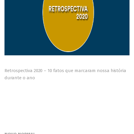
Retrospectiva 2020 – 10 fatos que marcaram nossa história
durante o ano