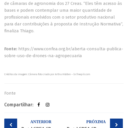
de câmaras de agronomia dos 27 Creas. “Eles têm acesso às
bases e podem contemplar uma maior quantidade de
profissionais envolvidos com o setor produtivo nacional
para dar contribuições à proposta de Instrução Normativa”,
finaliza Thiago.
Fonte:
https://www.confea.org.br/aberta-consulta-publica-
sobre-uso-de-drones-na-agropecuaria
Créditos da imagem:
Câmera foto criado por ArthurHidden – br.freepik.com
Fonte
Compartilhar:
Post
ANTERIOR
PRÓXIMA
navigation