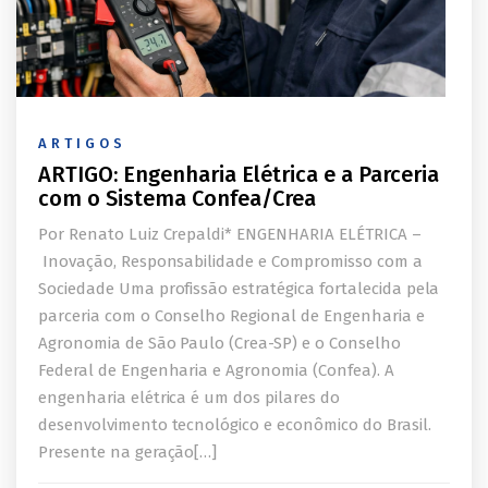
ARTIGOS
ARTIGO: Engenharia Elétrica e a Parceria
com o Sistema Confea/Crea
Por Renato Luiz Crepaldi* ENGENHARIA ELÉTRICA –
Inovação, Responsabilidade e Compromisso com a
Sociedade Uma profissão estratégica fortalecida pela
parceria com o Conselho Regional de Engenharia e
Agronomia de São Paulo (Crea-SP) e o Conselho
Federal de Engenharia e Agronomia (Confea). A
engenharia elétrica é um dos pilares do
desenvolvimento tecnológico e econômico do Brasil.
Presente na geração[…]