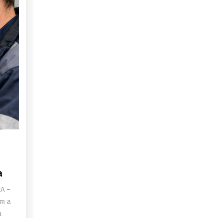
a
A –
om a
a