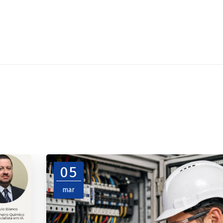
05
mar