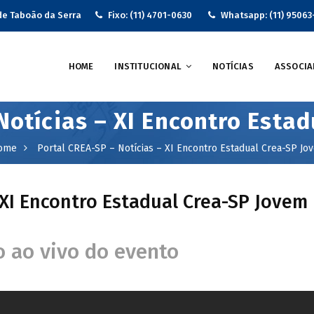
de Taboão da Serra
Fixo: (11) 4701-0630
Whatsapp: (11) 95063
HOME
INSTITUCIONAL
NOTÍCIAS
ASSOCIA
Notícias – XI Encontro Esta
ome
Portal CREA-SP – Notícias – XI Encontro Estadual Crea-SP Jo
 XI Encontro Estadual Crea-SP Jovem
 ao vivo do evento