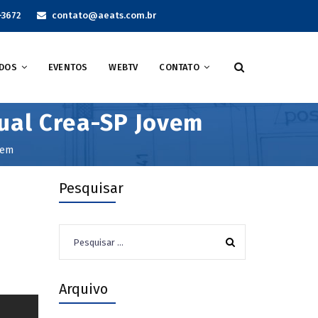
-3672
contato@aeats.com.br
DOS
EVENTOS
WEBTV
CONTATO
dual Crea-SP Jovem
vem
Pesquisar
Pesquisar
por:
Arquivo