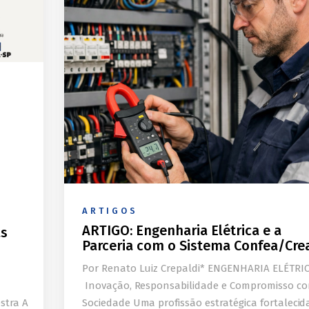
ARTIGOS
ARTIGO: Engenharia Elétrica e a
às
Parceria com o Sistema Confea/Cre
Por Renato Luiz Crepaldi* ENGENHARIA ELÉTRIC
Inovação, Responsabilidade e Compromisso c
stra A
Sociedade Uma profissão estratégica fortalecid