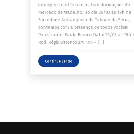
inteligência artificial e às transformações do
mercado de trabalho, no dia 26/03 as 19h na
Faculdade Anhanguera de Taboão da Serra,
contamos com a presença de todos vocês!!!
Palestrante: Paulo Bianco Data: 26/03 as 19h 
Rod. Régis Bittencourt, 199 – […]
Continue Lendo