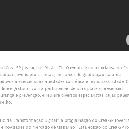
al Crea-SP Jovem, das 9h às 17h. O evento é uma iniciativa do Cr
dos e jovens profissionais, de cursos de graduação da área
ando-os a exercer suas atividades com ética e responsabilidade. O
ine e gratuito, com a participação de uma plateia presencial
urança e prevenção, e reunirá diversos especialistas, cujas pales
selho.
ntro da Transformação Digital”, a programação do Crea-SP Jovem 
 e novidades do mercado de trabalho. “Esta edição do Crea-SP J