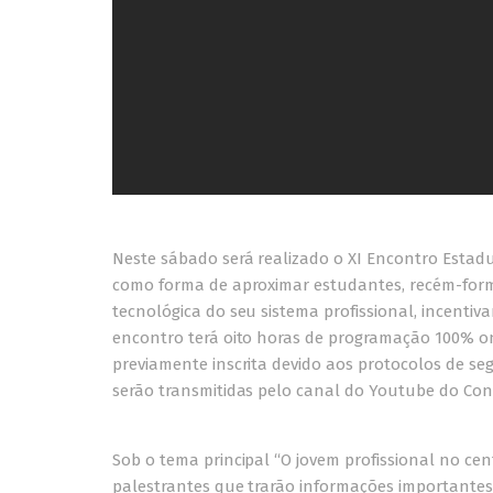
Neste sábado será realizado o XI Encontro Estadu
como forma de aproximar estudantes, recém-forma
tecnológica do seu sistema profissional, incentiv
encontro terá oito horas de programação 100% onl
previamente inscrita devido aos protocolos de seg
serão transmitidas pelo canal do Youtube do Con
Sob o tema principal “O jovem profissional no ce
palestrantes que trarão informações importantes