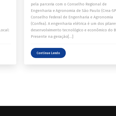
pela parceria com o Conselho Regional de
Engenharia e Agronomia de São Paulo (Crea-SP
Conselho Federal de Engenharia e Agronomia
(Confea). A engenharia elétrica é um dos pilare
Local:
desenvolvimento tecnológico e econômico do Br
Presente na geração[…]
Continue Lendo